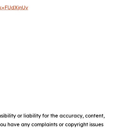
ok=FUdXjnUv
ility or liability for the accuracy, content,
f you have any complaints or copyright issues