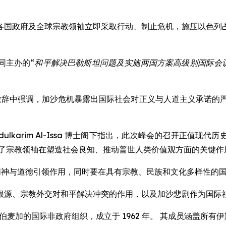
各国政府及全球宗教领袖立即采取行动、制止危机，施压以色列
同主办的
“和平解决巴勒斯坦问题及实施两国方案高级别国际会
下在开幕致辞中强调，加沙危机暴露出国际社会对正义与人道主义承
d bin Abdulkarim Al-Issa 博士阁下指出，此次峰会
调了宗教领袖在塑造社会良知、推动普世人类价值观方面的关键作
袖的精神与道德引领作用，同时要在具有宗教、民族和文化多样性的
根源、宗教外交对和平解决冲突的作用，以及加沙悲剧作为国际
家位于沙特阿拉伯麦加的国际非政府组织，成立于 1962 年。 其成员