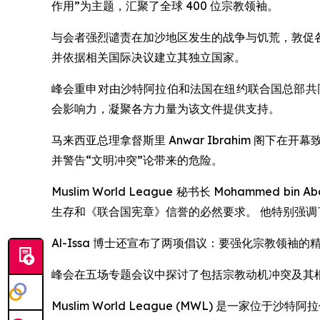
作用”为主题，汇聚了全球 400 位宗教领袖。
与会者强烈谴责在加沙地区发生的战争与饥荒，敦促
并依据相关国际决议建立其独立国家。
峰会重申对由沙特阿拉伯和法国在纽约联合国总部共
会影响力，凝聚各方力量为该文件提供支持。
马来西亚总理拿督斯里 Anwar Ibrahim 阁
并警告“文明冲突”论带来的危险。
Muslim World League 秘书长 Mohamme
生存和《联合国宪章》信誉的必然要求。 他特别强
Al-Issa 博士还宣布了两项倡议：要强化宗教领
峰会在五场专题会议中探讨了包括宗教动机冲突及其
Muslim World League (MWL) 是一