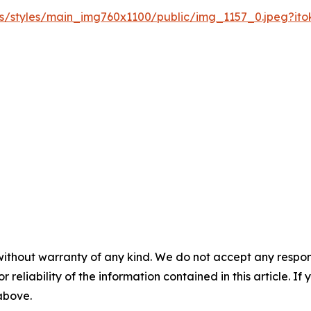
les/styles/main_img760x1100/public/img_1157_0.jpeg?it
without warranty of any kind. We do not accept any responsib
r reliability of the information contained in this article. I
 above.