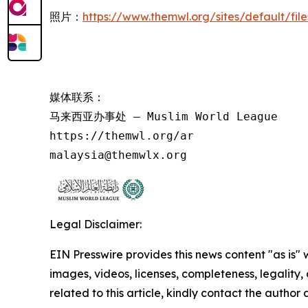
照片：
https://www.themwl.org/sites/default/fi
媒体联系：

马来西亚办事处 – Muslim World League

https://themwl.org/ar

malaysia@themwlx.org
Legal Disclaimer:
EIN Presswire provides this news content "as is" 
images, videos, licenses, completeness, legality, o
related to this article, kindly contact the author