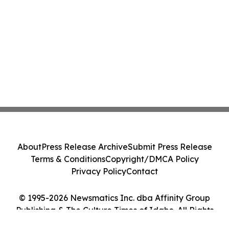
About
Press Release Archive
Submit Press Release
Terms & Conditions
Copyright/DMCA Policy
Privacy Policy
Contact
© 1995-2026 Newsmatics Inc. dba Affinity Group
Publishing & The Culture Times of Idaho. All Rights
Reserved.