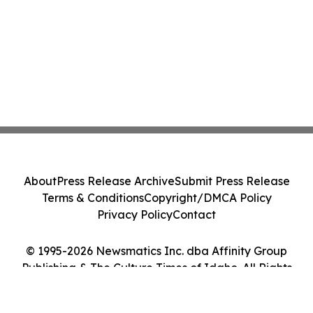
About
Press Release Archive
Submit Press Release
Terms & Conditions
Copyright/DMCA Policy
Privacy Policy
Contact
© 1995-2026 Newsmatics Inc. dba Affinity Group
Publishing & The Culture Times of Idaho. All Rights
Reserved.