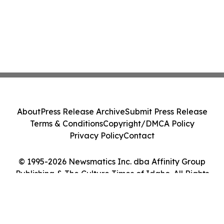
About
Press Release Archive
Submit Press Release
Terms & Conditions
Copyright/DMCA Policy
Privacy Policy
Contact
© 1995-2026 Newsmatics Inc. dba Affinity Group
Publishing & The Culture Times of Idaho. All Rights
Reserved.
Cookie Settings / Your Privacy Choices