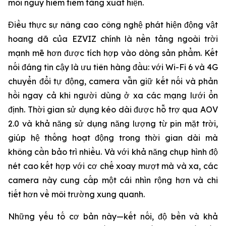
mối nguy hiểm tiềm tàng xuất hiện.
Điều thực sự nâng cao công nghệ phát hiện động vật
hoang dã của EZVIZ chính là nền tảng ngoài trời
mạnh mẽ hơn được tích hợp vào dòng sản phẩm. Kết
nối đáng tin cậy là ưu tiên hàng đầu: với Wi-Fi 6 và 4G
chuyển đổi tự động, camera vẫn giữ kết nối và phản
hồi ngay cả khi người dùng ở xa các mạng lưới ổn
định. Thời gian sử dụng kéo dài được hỗ trợ qua AOV
2.0 và khả năng sử dụng năng lượng từ pin mặt trời,
giúp hệ thống hoạt động trong thời gian dài mà
không cần bảo trì nhiều. Và với khả năng chụp hình độ
nét cao kết hợp với cơ chế xoay mượt mà và xa, các
camera này cung cấp một cái nhìn rộng hơn và chi
tiết hơn về môi trường xung quanh.
Những yếu tố cơ bản này—kết nối, độ bền và khả