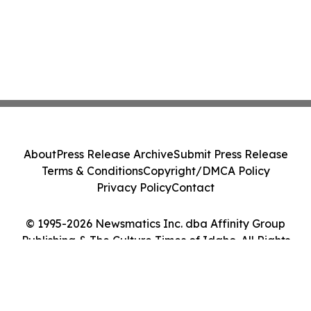
About
Press Release Archive
Submit Press Release
Terms & Conditions
Copyright/DMCA Policy
Privacy Policy
Contact
© 1995-2026 Newsmatics Inc. dba Affinity Group
Publishing & The Culture Times of Idaho. All Rights
Reserved.
Cookie Settings / Your Privacy Choices