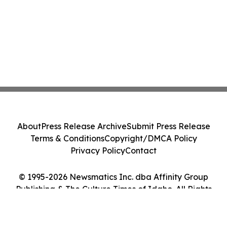
About
Press Release Archive
Submit Press Release
Terms & Conditions
Copyright/DMCA Policy
Privacy Policy
Contact
© 1995-2026 Newsmatics Inc. dba Affinity Group
Publishing & The Culture Times of Idaho. All Rights
Reserved.
Cookie Settings / Your Privacy Choices